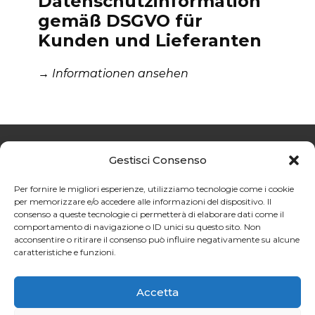
Datenschutzinformation
gemäß DSGVO für
Kunden und Lieferanten
→
Informationen ansehen
Gestisci Consenso
Privacy policy
Per fornire le migliori esperienze, utilizziamo tecnologie come i cookie
per memorizzare e/o accedere alle informazioni del dispositivo. Il
Cookies Policy
consenso a queste tecnologie ci permetterà di elaborare dati come il
comportamento di navigazione o ID unici su questo sito. Non
acconsentire o ritirare il consenso può influire negativamente su alcune
caratteristiche e funzioni.
@2024 MP SRL. All Rights
ReservedP.IVA 00398550939
Accetta