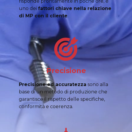
risponde prontamente in poche ore, è
uno dei
fattori chiave nella relazione
di MP con il cliente
.
Precisione
Precisione ed accuratezza
sono alla
base di un metodo di produzione che
garantisce il rispetto delle specifiche,
conformità e coerenza.