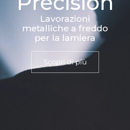
Precision
Lavorazioni
metalliche a freddo
per la lamiera
Scopri di più